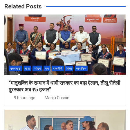
Related Posts
उत्तराखंड
खेल
पर्यटन
यूथ
राजनीति
शिक्षा
सामाजिक
“मातृशक्ति के सम्मान में धामी सरकार का बड़ा ऐलान, तीलू रौतेली
पुरस्कार अब ₹75 हजार”
9 hours ago
Manju Gusain