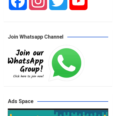
F
I
T
Y
a
n
w
o
Join Whatsapp Channel
c
s
i
u
e
t
t
T
b
a
t
u
o
g
e
b
Ads Space
o
r
r
e