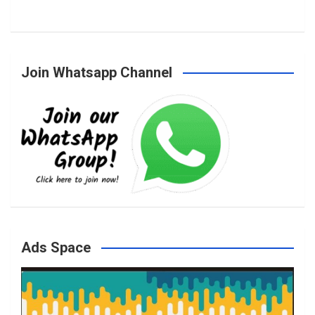
a
n
w
o
Join Whatsapp Channel
c
s
i
u
e
t
t
T
b
a
t
u
o
g
e
b
Ads Space
o
r
r
e