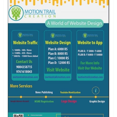
k
a
m