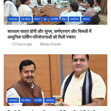
उत्तराखंड
देश-विदेश
पर्यटन
यूथ
राजनीति
शिक्षा
सामाजिक
स्वास्थ्य
चारधाम यात्रा होगी और सुगम, कर्णप्रयाग और सिमली में
आधुनिक पार्किंग परियोजनाओं को मिली रफ्तार
12 hours ago
Manju Gusain
उत्तराखंड
देश-विदेश
राजनीति
सामाजिक