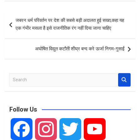
ce
ail
at
ar
b
s
e
Post
जबरन धर्म परिवर्तन पर देश की सबसे बड़ी अदालत हुई सख्त,कहा यह
o
A
navigation
एक गंभीर मसला है इसे राजनीतिक रंग नहीं दिया जाना चाहिए
o
p
k
p
अघोषित विद्युत कटौती शीघ्र बन्द करे ऊर्जा निगम-गुसाईं
S
e
a
r
c
Follow Us
h
F
I
T
Y