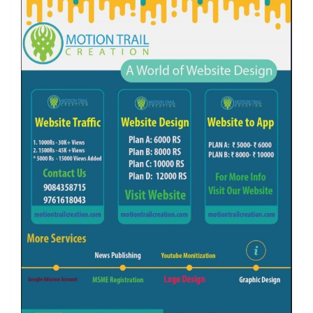
k
a
m