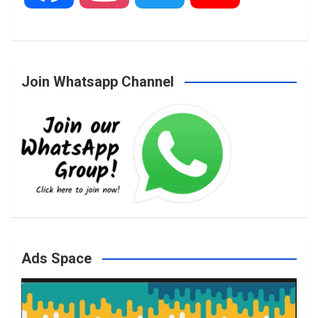
a
n
w
o
Join Whatsapp Channel
c
s
i
u
e
t
t
T
b
a
t
u
o
g
e
b
Ads Space
o
r
r
e