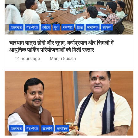
उत्तराखंड
देश-विदेश
पर्यटन
यूथ
राजनीति
शिक्षा
सामाजिक
स्वास्थ्य
चारधाम यात्रा होगी और सुगम, कर्णप्रयाग और सिमली में
आधुनिक पार्किंग परियोजनाओं को मिली रफ्तार
14 hours ago
Manju Gusain
उत्तराखंड
देश-विदेश
राजनीति
सामाजिक