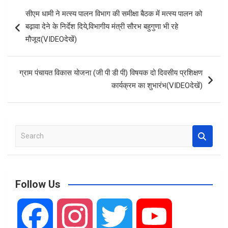
b
s
e
Post
सीएम धामी ने मत्स्य पालन विभाग की समीक्षा बैठक में मत्स्य पालन को
o
A
navigation
बढ़ावा देने के निर्देश दिये,विभागीय मंत्री सौरभ बहुगुणा भी रहे
o
p
मौजूद(VIDEOदेखें)
k
p
ग्राम पंचायत विकास योजना (जी पी डी पी) विषयक दो दिवसीय प्रशिक्षण
कार्यक्रम का शुभारंभ(VIDEOदेखें)
S
e
a
r
c
Follow Us
h
F
I
T
Y