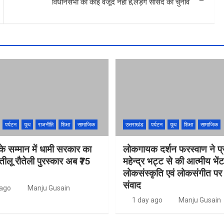
विधानसभा का कोई वजूद नहीं है,लड़ेंगे सांसद का चुनाव
पर्यटन
यूथ
राजनीति
शिक्षा
सामाजिक
उत्तराखंड
पर्यटन
यूथ
शिक्षा
सामाजिक
के सम्मान में धामी सरकार का
लोकगायक दर्शन फरस्वाण ने प्र
तीलू रौतेली पुरस्कार अब ₹75
महेन्द्र भट्ट से की आत्मीय भेंट
लोकसंस्कृति एवं लोकसंगीत पर
संवाद
 ago
Manju Gusain
1 day ago
Manju Gusain