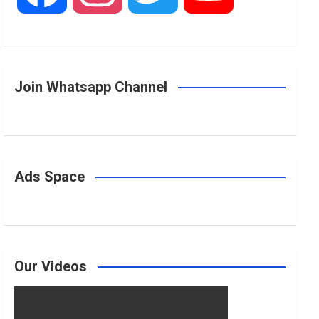
a
n
w
o
Join Whatsapp Channel
c
s
i
u
e
t
t
T
Ads Space
b
a
t
u
o
g
e
b
Our Videos
o
r
r
e