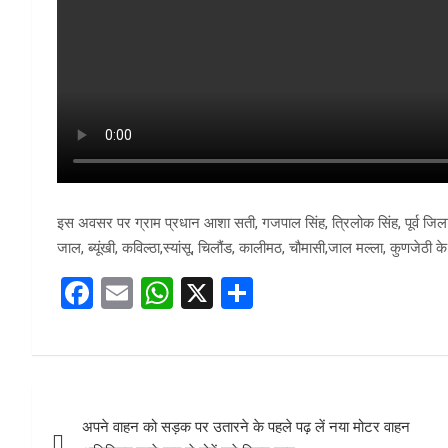
इस अवसर पर ग्राम प्रधान आशा सती, गजपाल सिंह, त्रिलोक सिंह, पूर्व जिला पं
जाल, ब्यूंखी, कविल्ठा,स्यांसू, चिलौंड, कालीमठ, चौमासी,जाल मल्ला, कुणजेठी क
F
E
W
X
S
a
m
h
h
ce
ail
at
ar
b
s
e
Post
o
A
अपने वाहन को सड़क पर उतारने के पहले पढ़ लें नया मोटर वाहन
navigation