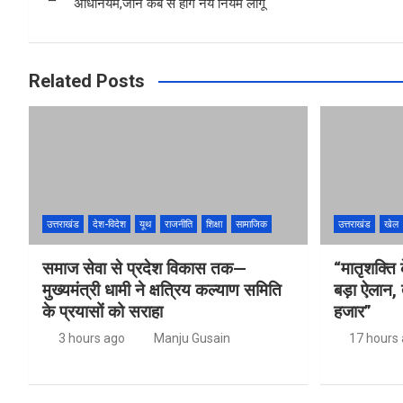
o
p
अधिनियम,जाने कब से होगें नये नियम लागू
k
p
Related Posts
उत्तराखंड
देश-विदेश
यूथ
राजनीति
शिक्षा
सामाजिक
उत्तराखंड
खेल
समाज सेवा से प्रदेश विकास तक—
“मातृशक्ति 
मुख्यमंत्री धामी ने क्षत्रिय कल्याण समिति
बड़ा ऐलान, 
के प्रयासों को सराहा
हजार”
3 hours ago
Manju Gusain
17 hours